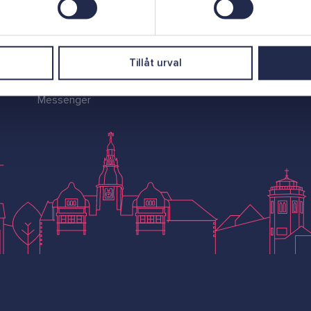
0454-812 03
E-post
visit@karlshamn.se
Tillåt urval
Chatt
Messenger