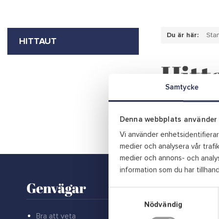
Du är här:
Star
HITTAUT
Hitt
Samtycke
DELA:
Denna webbplats använder 
Vi använder enhetsidentifierare
medier och analysera vår trafik
medier och annons- och analys
information som du har tillhand
Genvägar
S
a
Nödvändig
Bra att veta
m