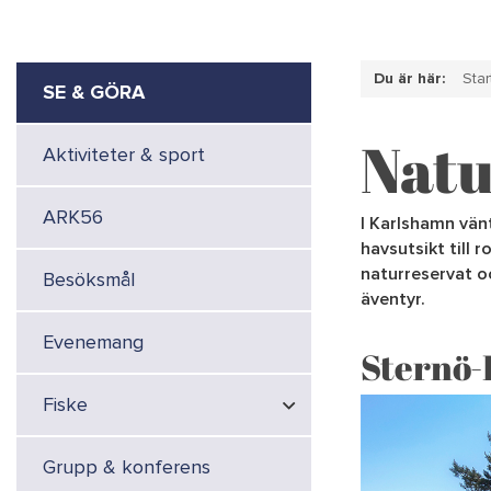
Du är här:
Star
SE & GÖRA
Natu
Aktiviteter & sport
ARK56
I Karlshamn vän
havsutsikt till 
naturreservat oc
Besöksmål
äventyr.
Evenemang
Sternö-
Fiske
Grupp & konferens