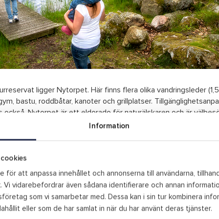
rreservat ligger Nytorpet. Här finns flera olika vandringsleder (1,5
ym, bastu, roddbåtar, kanoter och grillplatser. Tillgänglighetsanp
s också. Nytorpet är ett eldorado för naturälskaren och är välbes
uninvånare. I närheten ligger Långasjönäs camping där du kan hyra
Information
, husbil eller tält året runt. På 1700- och 1800-talen fanns här
sågverk, stärkelsefabrik och cirka 20 torp. Av de flesta byggnader
r väl värda ett besök, framförallt pappersbruket. Pappersbruket 
cookies
gen. Långasjönäs naturreservat ligger cirka 10 kilometer norr o
 för att anpassa innehållet och annonserna till användarna, tillhand
kilometer härifrån ligger Taraps jättegrytor, se mer information ne
. Vi vidarebefordrar även sådana identifierare och annan information
företag som vi samarbetar med. Dessa kan i sin tur kombinera inf
rpet:
N 56°15’02” E 14°51’06
ahållit eller som de har samlat in när du har använt deras tjänster.
ersbruket:
N 56°13’55″E 14°51’36”