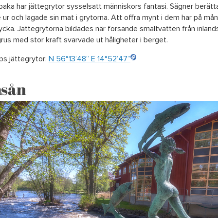
llbaka har jättegrytor sysselsatt människors fantasi. Sägner berät
 ur och lagade sin mat i grytorna. Att offra mynt i dem har på må
ycka. Jättegrytorna bildades när forsande smältvatten från inland
us med stor kraft svarvade ut håligheter i berget.
ps jättegrytor:
N 56°13’48” E 14°52’47”
sån