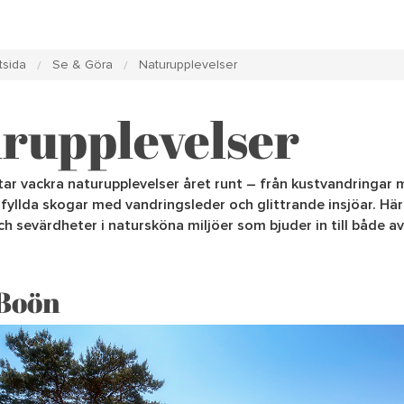
tsida
Se & Göra
Naturupplevelser
rupplevelser
tar vackra naturupplevelser året runt – från kustvandringar 
rofyllda skogar med vandringsleder och glittrande insjöar. Här 
h sevärdheter i natursköna miljöer som bjuder in till både a
Boön