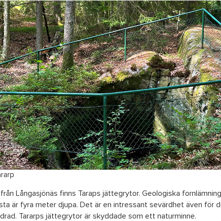
ararp
 från Långasjönäs finns Taraps jättegrytor. Geologiska fornlämninga
rsta är fyra meter djupa. Det är en intressant sevärdhet även för 
drad. Tararps jättegrytor är skyddade som ett naturminne.