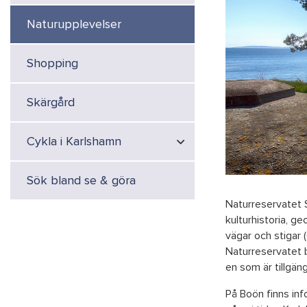
Naturupplevelser
Shopping
Skärgård
Cykla i Karlshamn
Sök bland se & göra
Naturreservatet S
kulturhistoria, ge
vägar och stigar (
Naturreservatet b
en som är tillgän
På Boön finns inf