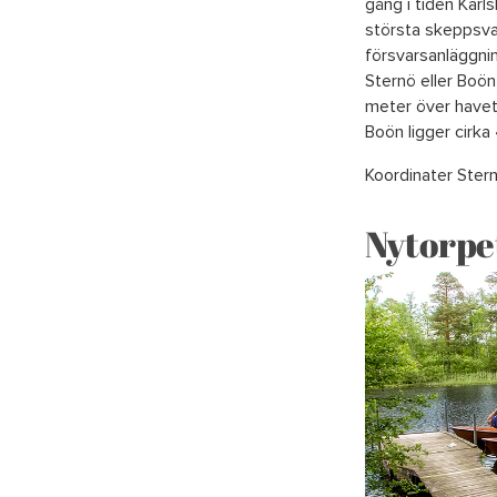
gång i tiden Karl
största skeppsva
försvarsanläggnin
Sternö eller Boön
meter över havet
Boön ligger cirka
Koordinater Ster
Nytorpe