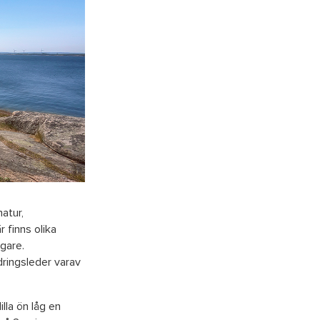
atur,
 finns olika
agare.
dringsleder varav
lla ön låg en