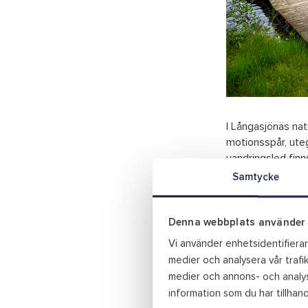
I Långasjönäs natu
motionsspår, uteg
vandringsled finn
turister och komm
Samtycke
campa med husvagn
bränneri, kvarn, 
bara ruiner som ä
Denna webbplats använder 
vägen mot campin
Vi använder enhetsidentifierare
centrum. Ett par 
medier och analysera vår trafik
medier och annons- och analys
Koordinater Nyto
information som du har tillhand
Koordinater papp