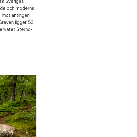
kså Sveriges
ande och moderna
en mot antingen
Graven ligger 53
ervatet Sternö-