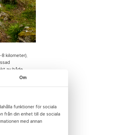
-8 kilometer),
assad
ökt av både
 stugor eller
Om
 både pappersbruk,
na återstår nu
passeras på
m Karlshamns
ahålla funktioner för sociala
dan.
 från din enhet till de sociala
ormationen med annan