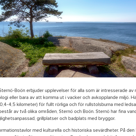
ternö-Boön erbjuder upplevelser för alla som är intresserade av n
ologi eller bara av att komma ut i vacker och avkopplande miljö. Här
0,4-4,5 kilometer) för fullt rörliga och för rullstolsburna med leds
estår av två olika områden, Sternö och Boön. Sternö har fina van
glighetsanpassad, grillplatser och badplats med bryggor.
ormationstavlor med kulturella och historiska sevärdheter. På den li