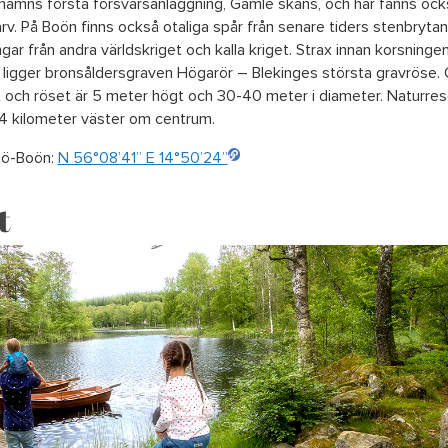
shamns första försvarsanläggning, Gamle skans, och här fanns oc
rv. På Boön finns också otaliga spår från senare tiders stenbryt
gar från andra världskriget och kalla kriget. Strax innan korsning
 ligger bronsåldersgraven Högarör – Blekinges största gravröse. 
 och röset är 5 meter högt och 30-40 meter i diameter. Naturres
 4 kilometer väster om centrum.
nö-Boön:
N 56°08’41” E 14°50’24”
t