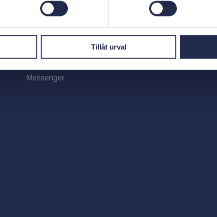
Telefon
0454-812 03
E-post
visit@karlshamn.se
Tillåt urval
Chatt
Messenger