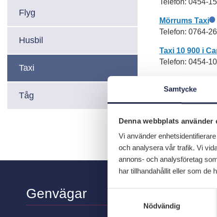
Telefon: 0454-1
Flyg
Mörrums Taxi
Telefon: 0764-26
Husbil
Taxi 10 900 i C
Telefon: 0454-1
Taxi
Taxi VIP Karls
Samtycke
Telefon: 0723-05
Tåg
Denna webbplats använder 
DELA:
Vi använder enhetsidentifierare 
och analysera vår trafik. Vi vid
annons- och analysföretag som
har tillhandahållit eller som de 
Genvägar
S
a
Nödvändig
m