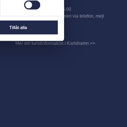
Telefontid
Måndag-fredag 09.00-15.00
Kontakta turistinformationen via telefon, mejl
eller Messenger
Tillåt alla
Mer information
Mer om turistinformation i Karlshamn >>