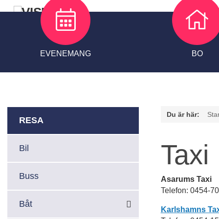
EVENEMANG
BO
Du är här:
Sta
RESA
Taxi
Bil
Buss
Asarums Taxi
Telefon: 0454-70
Båt
Karlshamns Tax