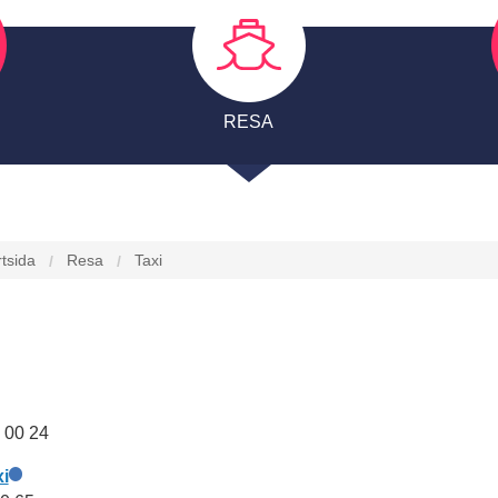
KARLSHAMN.SE
BROSCHYRER
RESA
rtsida
Resa
Taxi
 00 24
i