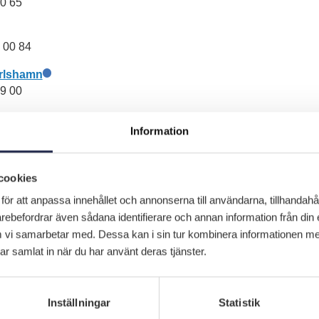
50 65
 00 84
arlshamn
09 00
hamn
Information
 61 11
cookies
för att anpassa innehållet och annonserna till användarna, tillhandahål
arebefordrar även sådana identifierare och annan information från din 
 vi samarbetar med. Dessa kan i sin tur kombinera informationen m
har samlat in när du har använt deras tjänster.
Kontakta oss
Inställningar
Statistik