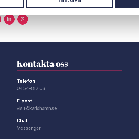
Tillåt urval
Kontakta oss
Telefon
0454-812 03
E-post
visit@karlshamn.se
Chatt
Messenger