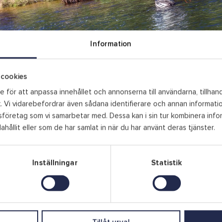
Information
för sina fina fiskevatten – både i havet, rinnande vatten och fina 
isket i Mörrumsån, som lockar sportfiskare från när och fjärran.
cookies
iskepremiär i Mörrumsån. Då står kända och okända sportfiskare sid
 för att anpassa innehållet och annonserna till användarna, tillhand
ken på kroken. Alldeles intill ån finns Mörrums Kronolaxfiske och 
. Vi vidarebefordrar även sådana identifierare och annan information
en utställning om laxfisket från förr fram till idag och man kan se 
företag som vi samarbetar med. Dessa kan i sin tur kombinera inf
ägg till storfisk. I samma byggnad finns även Fiskeshopen.
ahållit eller som de har samlat in när du har använt deras tjänster.
örer
Inställningar
Statistik