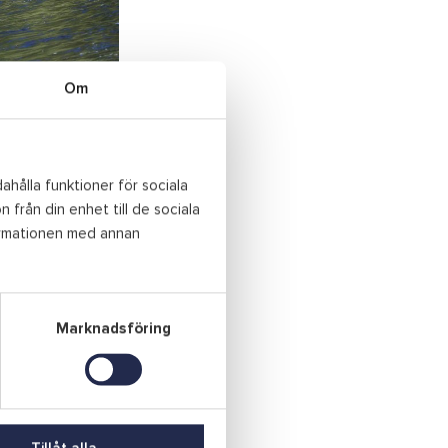
Om
insjöar.
 Under mars månad
a vid sida och
ahålla funktioner för sociala
Laxens Hus. Här
 från din enhet till de sociala
hur laxen
ormationen med annan
Marknadsföring