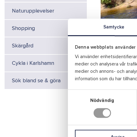
Naturupplevelser
Samtycke
Shopping
Karlshamn är känt 
Skärgård
Flaggskeppet är f
Denna webbplats använder 
varje år är det f
Vi använder enhetsidentifierare
önskar få storfis
Cykla i Karlshamn
medier och analysera vår trafik
visas bland annat 
medier och annons- och analys
utvecklas – från 
information som du har tillhand
Sök bland se & göra
Företag & arrang
S
Insjöfiske
a
Nödvändig
m
Insjöfiske karta
t
y
Kustfiske
c
Fiskeregler
k