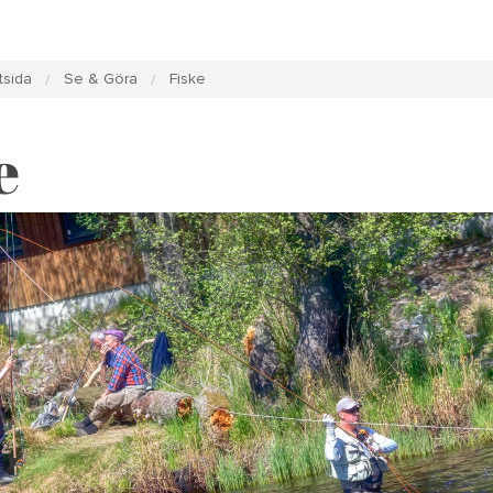
tsida
Se & Göra
Fiske
e