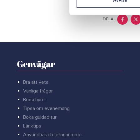
Avvisa
e
s
DELA:
v
a
l
Genvägar
Bra att veta
Vanliga frågor
Broschyrer
Tipsa om evenemang
Boka guidad tur
Länktips
Användbara telefonnummer