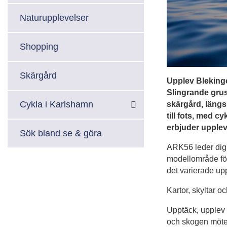
Naturupplevelser
Shopping
Skärgård
Upplev Bleking
Slingrande grus
Cykla i Karlshamn
skärgård, längs
till fots, med c
erbjuder upplev
Sök bland se & göra
ARK56 leder dig
modellområde för
det varierade up
Kartor, skyltar oc
Upptäck, upplev 
och skogen möter 