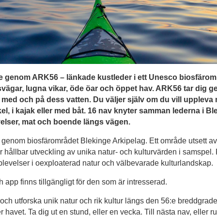
e genom ARK56 – länkade kustleder i ett Unesco biosfärom
vägar, lugna vikar, öde öar och öppet hav. ARK56 tar dig 
 med och på dess vatten. Du väljer själv om du vill uppleva 
ykel, i kajak eller med båt. 16 nav knyter samman lederna i B
elser, mat och boende längs vägen.
 genom biosfärområdet Blekinge Arkipelag. Ett område utset
 hållbar utveckling av unika natur- och kulturvärden i samspel. 
plevelser i oexploaterad natur och välbevarade kulturlandskap.
h app finns tillgängligt för den som är intresserad.
och utforska unik natur och rik kultur längs den 56:e breddgrad
havet. Ta dig ut en stund, eller en vecka. Till nästa nav, eller r