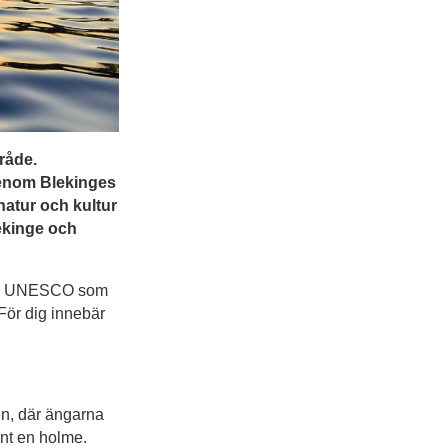
råde.
genom Blekinges
natur och kultur
lekinge och
t av UNESCO som
För dig innebär
en, där ängarna
unt en holme.