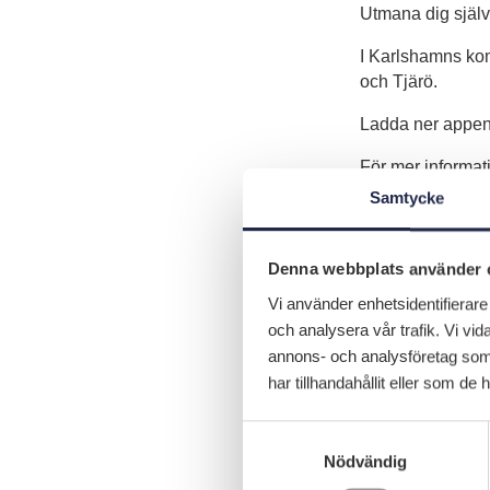
Utmana dig själv,
I Karlshamns ko
och Tjärö.
Ladda ner appen 
För mer informat
Samtycke
Hemsida:
www.a
Facebook:
www.
Läs mer här om b
Denna webbplats använder 
Karta ARK56
Vi använder enhetsidentifierare 
(klicka på kartan f
och analysera vår trafik. Vi vid
annons- och analysföretag som
har tillhandahållit eller som de 
S
a
Nödvändig
m