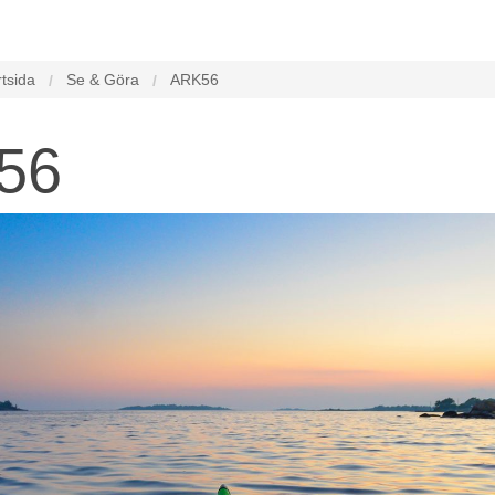
rtsida
Se & Göra
ARK56
56