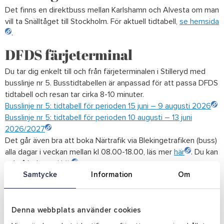
Det finns en direktbuss mellan Karlshamn och Alvesta om man
vill ta Snälltåget till Stockholm. För aktuell tidtabell,
se hemsida
.
DFDS färjeterminal
Du tar dig enkelt till och från färjeterminalen i Stilleryd med
busslinje nr 5. Busstidtabellen är anpassad för att passa DFDS
tidtabell och resan tar cirka 8-10 minuter.
Busslinje nr 5: tidtabell för perioden 15 juni – 9 augusti 2026
Busslinje nr 5: tidtabell för perioden 10 augusti – 13 juni
2026/2027
Det går även bra att boka Närtrafik via Blekingetrafiken (buss)
alla dagar i veckan mellan kl 08.00-18.00, läs mer
här
. Du kan
också boka taxi
här
.
Samtycke
Information
Om
Östersjöfestivalen – extrabussar
Under vecka 29 (Östersjöfestivalen) är Karlshamns innerstad
Denna webbplats använder cookies
stängd för trafik och extra bussar är insatta för alla besökare.