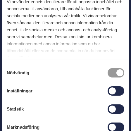
Tipsa om evenemang
Vi använder enhetsidentifierare för att anpassa innehållet och
annonserna till användarna, tillhandahålla funktioner för
Boka guidad tur
sociala medier och analysera vår trafik. Vi vidarebefordrar
Länktips
även sådana identifierare och annan information från din
Användbara telefonnummer
enhet till de sociala medier och annons- och analysföretag
som vi samarbetar med. Dessa kan i sin tur kombinera
Kontakta oss
informationen med annan information som du har
tillhandahållit eller som de har samlat in när du har använt
deras tjänster.
Telefon
S
0454-812 03
Nödvändig
a
E-post
m
visit@karlshamn.se
t
Inställningar
y
Chatt
c
Messenger
k
Statistik
e
Information
s
Marknadsföring
v