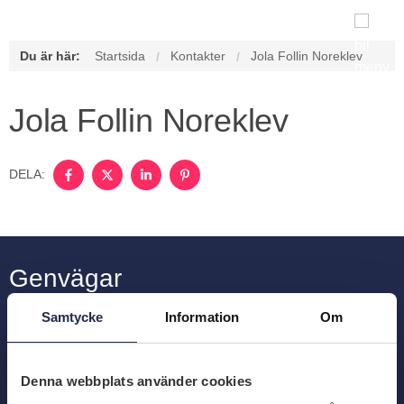
Du är här:
Startsida
Kontakter
Jola Follin Noreklev
Jola Follin Noreklev
DELA:
Genvägar
Samtycke
Information
Om
Bra att veta
Vanliga frågor
Denna webbplats använder cookies
Broschyrer